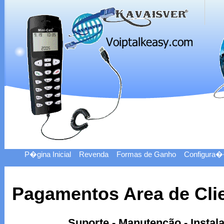
P�gina Inicial
Revenda
Formas de Ganho
Configura
Pagamentos Area de Cli
Suporte - Manutenção - Instal